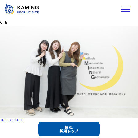
Girls
フ
3600 × 2400
ル
投
サ
投稿:
イ
採用トップ
稿
ズ