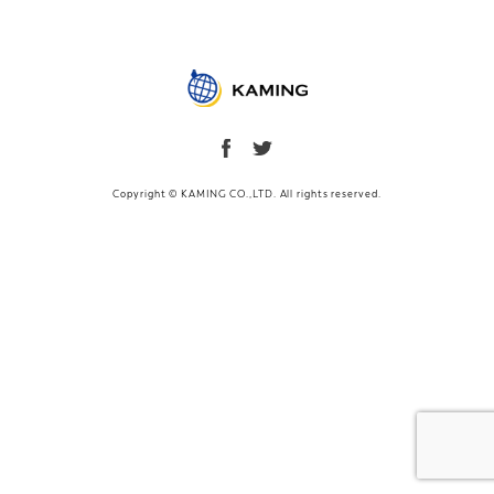
ナ
ビ
ゲ
ー
シ
ョ
ン
Copyright © KAMING CO.,LTD. All rights reserved.