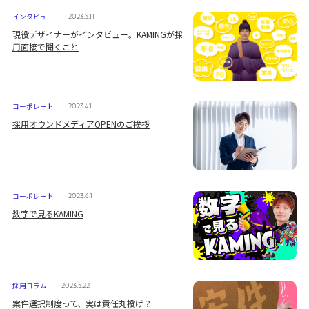
インタビュー
2023.5.11
現役デザイナーがインタビュー。KAMINGが採
用面接で聞くこと
コーポレート
2023.4.1
採用オウンドメディアOPENのご挨拶
コーポレート
2023.6.1
数字で見るKAMING
採用コラム
2023.5.22
案件選択制度って、実は責任丸投げ？