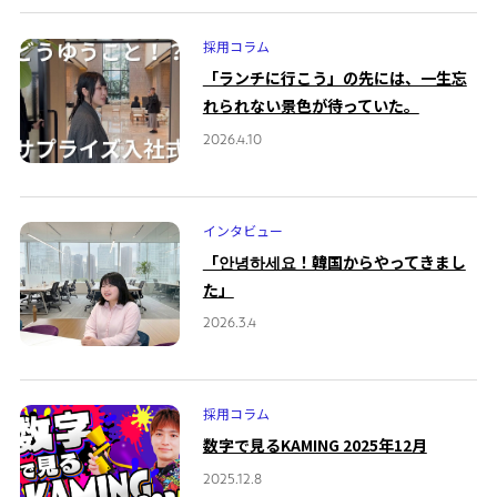
採用コラム
「ランチに行こう」の先には、一生忘
れられない景色が待っていた。
2026.4.10
インタビュー
「안녕하세요！韓国からやってきまし
た」
2026.3.4
採用コラム
数字で見るKAMING 2025年12月
2025.12.8